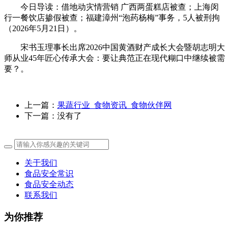
今日导读：借地动灾情营销 广西两蛋糕店被查；上海闵
行一餐饮店掺假被查；福建漳州“泡药杨梅”事务，5人被刑拘
（2026年5月21日）。
宋书玉理事长出席2026中国黄酒财产成长大会暨胡志明大
师从业45年匠心传承大会：要让典范正在现代糊口中继续被需
要？。
上一篇：
果蔬行业_食物资讯_食物伙伴网
下一篇：没有了
关于我们
食品安全常识
食品安全动态
联系我们
为你推荐