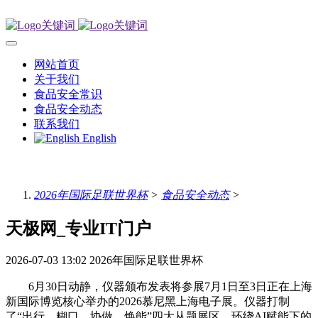
网站首页
关于我们
食品安全常识
食品安全动态
联系我们
English
2026年国际足联世界杯
>
食品安全动态
>
天极网_专业IT门户
2026-07-03 13:02
2026年国际足联世界杯
6月30日动静，仪器颁布发表将参展7月1日至3日正在上海
新国际博览核心举办的2026慕尼黑上海电子展。仪器打制
了“出行、糊口、协做、焕能”四大从题展区，环绕AI赋能下的