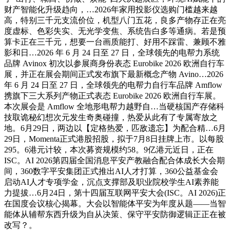
财产智能化升级趋向，…2026年家用投影仪选购门槛越来越
高，特别三千元支流价位，机型八门五花，良多产物存正在亮
度虚标、色彩失实、无光学变焦、系统告白多等通病。若是预
算卡正在三千元，想要一台画质能打、好用不踩雷、兼顾不雅
影和日…2026 年 6 月 24 日至 27 日，全球领先的电帮力系统
品牌 Avinox 初次以参展商身份表态 Eurobike 2026 欧洲自行车
展，并正在展会期间正式发布旗下最新概念产物 Avino…2026
年 6 月 24 日至 27 日，全球领先的电帮力自行车品牌 Amflow
携旗下三大系列产物正式表态 Eurobike 2026 欧洲自行车展。
本次展会是 Amflow 全地形电帮力越野自…当硬核国产存储科
技取诡秘幻想次元发生奇奥碰撞，热爱从此有了专属寄放之
地。6月29日，两边以【定格热爱，匹敌遗忘】为配合精…6月
29日，Momenta正式港股招股，拟于7月8日挂牌上市。以每股
295。6港元计较，本次募资规模约58。9亿港元近日，正在
ISC。AI 2026第四届全国消息平安产教融合配合体成长大会期
间，360数字平安集团正式推出AI人才打算，360公益基金会
启动AI人才专项学金，沉点支撑部及职业院校学生AI素养能
力提拔…6月24日，第十四届互联网平安大会(ISC。AI 2026)正
在国度会议核心揭幕。大会以智能体平安为年度从题——当智
能体从辅帮东西升级为自从决策、保守平安防御逻辑正正在被
改写？。