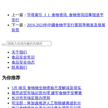
上一篇：
字母索引_J_1_食物资讯_食物资讯旧事报道平
安行
下一篇：
2019-2023年中國食物平安行業競爭阐发及發展
前景
关于我们
食品安全常识
食品安全动态
联系我们
为你推荐
5月·南京 食物微生物查验尺度解读及现实
规范农贸市场运营办理 建牢食物平安樊篱
长沙市市场监视办理局
司法部：将加速推进人工智能健康成长分