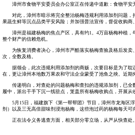
漳州市食物平安委员会办公室正在传递中道歉：食物平安无
对此，漳州市暗示将完全整治杨梅违规利用添加剂问题，持
果蔬生鲜等沉点品类平安风险；并加强普法宣传，督促收购商
漳州是福建杨梅的焦点产区，具有约1。4万亩杨梅种植，年
整个财产的信赖危机。
为恢复消费者决心，漳州市严酷落实杨梅查验及格后发卖、许诺
次，全数及格。
据领会，此次违规利用添加剂的商贩，次要目标是为了耽误
在，更让漳州本地数万果农和守法企业蒙受了池鱼之殃。近期
传递明白，对查处的问题杨梅和查扣的违规添加剂，已全数，
履中，派出干手下沉一线驻点，笼盖所有杨梅收购点，开展从
5月15日，福建旗下《第一帮帮团》节目，漳州市龙海区浮
剂）以及三无高倍甜味剂浸泡杨梅，这些泡过药的杨梅每天可
正在法令义务逃查方面，相关部分零立场，从严从快查处。截