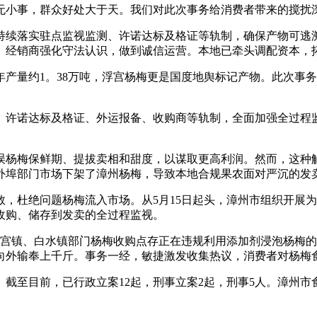
小事，群众好处大于天。我们对此次事务给消费者带来的搅扰深
续落实驻点监视监测、许诺达标及格证等轨制，确保产物可逃溯
、经销商强化守法认识，做到诚信运营。本地已牵头调配资本，
产量约1。38万吨，浮宫杨梅更是国度地舆标记产物。此次事
达标及格证、外运报备、收购商等轨制，全面加强全过程监管。数
杨梅保鲜期、提拔卖相和甜度，以谋取更高利润。然而，这种触
外埠部门市场下架了漳州杨梅，导致本地合规果农面对严沉的发
杜绝问题杨梅流入市场。从5月15日起头，漳州市组织开展为
收购、储存到发卖的全过程监视。
宫镇、白水镇部门杨梅收购点存正在违规利用添加剂浸泡杨梅的
向外输奉上千斤。事务一经，敏捷激发收集热议，消费者对杨梅
至目前，已行政立案12起，刑事立案2起，刑事5人。漳州市