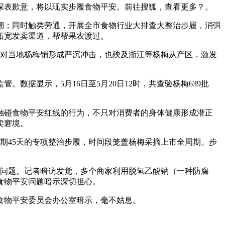
表歉意，将以现实步履食物平安。前往搜狐，查看更多？。
；同时触类旁通，开展全市食物行业大排查大整治步履，消弭
拓宽发卖渠道，帮帮果农渡过。
务对当地杨梅销形成严沉冲击，也殃及浙江等杨梅从产区，激发
据显示，5月16日至5月20日12时，共查验杨梅639批
碰食物平安红线的行为，不只对消费者的身体健康形成潜正
卖窘境。
期45天的专项整治步履，时间段笼盖杨梅采摘上市全周期。步
问题。记者暗访发觉，多个商家利用脱氢乙酸钠（一种防腐
食物平安问题暗示深切担心。
食物平安委员会办公室暗示，毫不姑息。