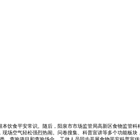
本饮食平安常识。随后，阳泉市市场监管局高新区食物监管科科
，现场空气轻松强烈热闹。问卷搜集、科普宣讲等多个功能板块
品类、查验项目和查验场合。工做人员同步开展食物平安科普宣传