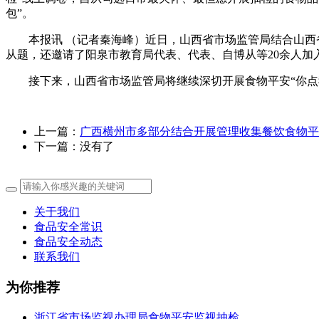
包”。
本报讯 （记者秦海峰）近日，山西省市场监管局结合山西省阳
从题，还邀请了阳泉市教育局代表、代表、自博从等20余人加
接下来，山西省市场监管局将继续深切开展食物平安“你点我
上一篇：
广西横州市多部分结合开展管理收集餐饮食物平
下一篇：没有了
关于我们
食品安全常识
食品安全动态
联系我们
为你推荐
浙江省市场监视办理局食物平安监视抽检