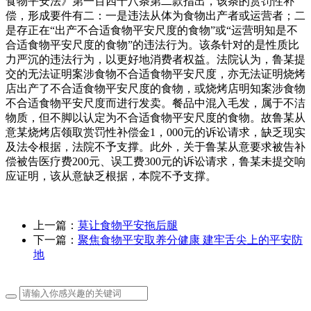
食物平安法》第一百四十八条第二款指出，该条的赏罚性补
偿，形成要件有二：一是违法从体为食物出产者或运营者；二
是存正在“出产不合适食物平安尺度的食物”或“运营明知是不
合适食物平安尺度的食物”的违法行为。该条针对的是性质比
力严沉的违法行为，以更好地消费者权益。法院认为，鲁某提
交的无法证明案涉食物不合适食物平安尺度，亦无法证明烧烤
店出产了不合适食物平安尺度的食物，或烧烤店明知案涉食物
不合适食物平安尺度而进行发卖。餐品中混入毛发，属于不洁
物质，但不脚以认定为不合适食物平安尺度的食物。故鲁某从
意某烧烤店领取赏罚性补偿金1，000元的诉讼请求，缺乏现实
及法令根据，法院不予支撑。此外，关于鲁某从意要求被告补
偿被告医疗费200元、误工费300元的诉讼请求，鲁某未提交响
应证明，该从意缺乏根据，本院不予支撑。
上一篇：
莫让食物平安拖后腿
下一篇：
聚焦食物平安取养分健康 建牢舌尖上的平安防
地