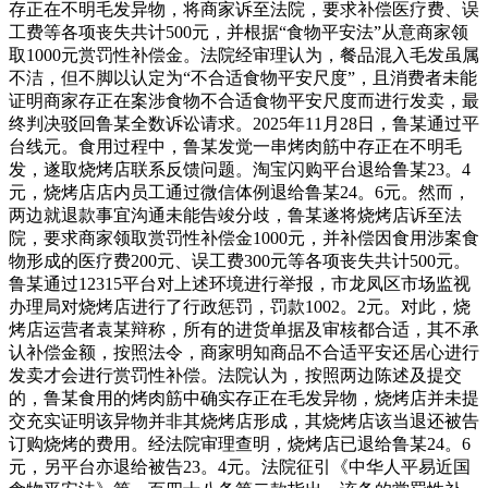
存正在不明毛发异物，将商家诉至法院，要求补偿医疗费、误
工费等各项丧失共计500元，并根据“食物平安法”从意商家领
取1000元赏罚性补偿金。法院经审理认为，餐品混入毛发虽属
不洁，但不脚以认定为“不合适食物平安尺度”，且消费者未能
证明商家存正在案涉食物不合适食物平安尺度而进行发卖，最
终判决驳回鲁某全数诉讼请求。2025年11月28日，鲁某通过平
台线元。食用过程中，鲁某发觉一串烤肉筋中存正在不明毛
发，遂取烧烤店联系反馈问题。淘宝闪购平台退给鲁某23。4
元，烧烤店店内员工通过微信体例退给鲁某24。6元。然而，
两边就退款事宜沟通未能告竣分歧，鲁某遂将烧烤店诉至法
院，要求商家领取赏罚性补偿金1000元，并补偿因食用涉案食
物形成的医疗费200元、误工费300元等各项丧失共计500元。
鲁某通过12315平台对上述环境进行举报，市龙凤区市场监视
办理局对烧烤店进行了行政惩罚，罚款1002。2元。对此，烧
烤店运营者袁某辩称，所有的进货单据及审核都合适，其不承
认补偿金额，按照法令，商家明知商品不合适平安还居心进行
发卖才会进行赏罚性补偿。法院认为，按照两边陈述及提交
的，鲁某食用的烤肉筋中确实存正在毛发异物，烧烤店并未提
交充实证明该异物并非其烧烤店形成，其烧烤店该当退还被告
订购烧烤的费用。经法院审理查明，烧烤店已退给鲁某24。6
元，另平台亦退给被告23。4元。法院征引《中华人平易近国