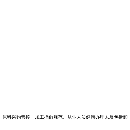
原料采购管控、加工操做规范、从业人员健康办理以及包拆卸