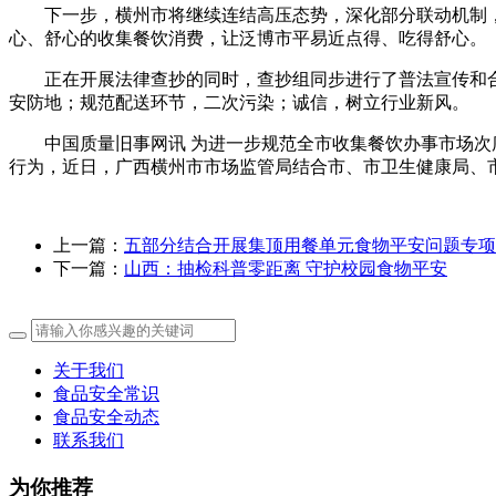
下一步，横州市将继续连结高压态势，深化部分联动机制，
心、舒心的收集餐饮消费，让泛博市平易近点得、吃得舒心。
正在开展法律查抄的同时，查抄组同步进行了普法宣传和合
安防地；规范配送环节，二次污染；诚信，树立行业新风。
中国质量旧事网讯 为进一步规范全市收集餐饮办事市场次序
行为，近日，广西横州市市场监管局结合市、市卫生健康局、
上一篇：
五部分结合开展集顶用餐单元食物平安问题专项
下一篇：
山西：抽检科普零距离 守护校园食物平安
关于我们
食品安全常识
食品安全动态
联系我们
为你推荐