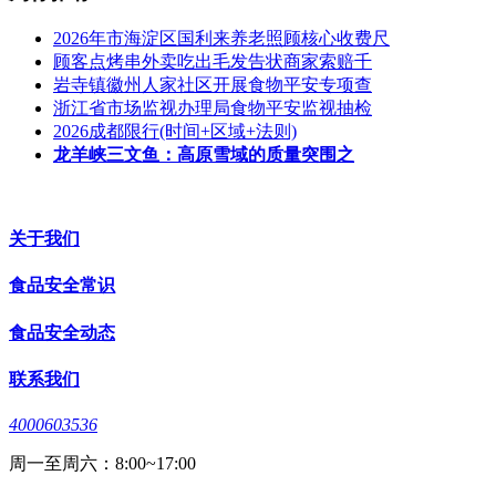
2026年市海淀区国利来养老照顾核心收费尺
顾客点烤串外卖吃出毛发告状商家索赔千
岩寺镇徽州人家社区开展食物平安专项查
浙江省市场监视办理局食物平安监视抽检
2026成都限行(时间+区域+法则)
龙羊峡三文鱼：高原雪域的质量突围之
关于我们
食品安全常识
食品安全动态
联系我们
4000603536
周一至周六：8:00~17:00