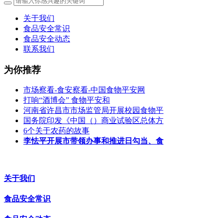
关于我们
食品安全常识
食品安全动态
联系我们
为你推荐
市场察看-食安察看-中国食物平安网
打响“酒博会” 食物平安和
河南省许昌市市场监管局开展校园食物平
国务院印发《中国（）商业试验区总体方
6个关于农药的故事
李怯平开展市带领办事和推进日勾当、食
关于我们
食品安全常识