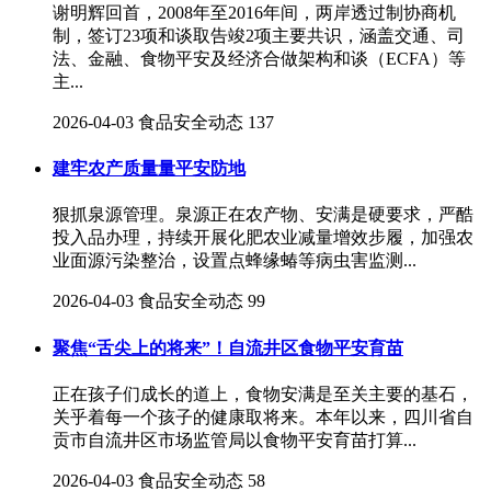
谢明辉回首，2008年至2016年间，两岸透过制协商机
制，签订23项和谈取告竣2项主要共识，涵盖交通、司
法、金融、食物平安及经济合做架构和谈（ECFA）等
主...
2026-04-03
食品安全动态
137
建牢农产质量量平安防地
狠抓泉源管理。泉源正在农产物、安满是硬要求，严酷
投入品办理，持续开展化肥农业减量增效步履，加强农
业面源污染整治，设置点蜂缘蝽等病虫害监测...
2026-04-03
食品安全动态
99
聚焦“舌尖上的将来”！自流井区食物平安育苗
正在孩子们成长的道上，食物安满是至关主要的基石，
关乎着每一个孩子的健康取将来。本年以来，四川省自
贡市自流井区市场监管局以食物平安育苗打算...
2026-04-03
食品安全动态
58