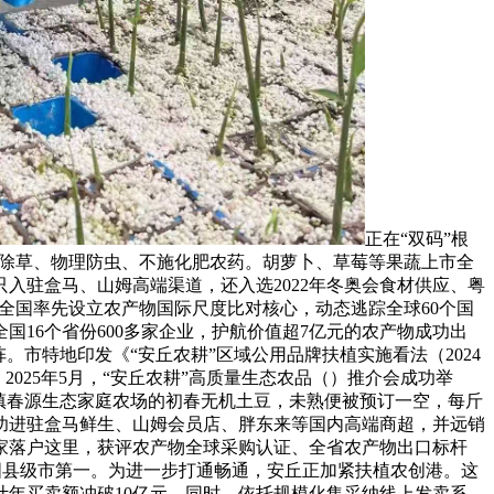
正在“双码”根
工除草、物理防虫、不施化肥农药。胡萝卜、草莓等果蔬上市全
入驻盒马、山姆高端渠道，还入选2022年冬奥会食材供应、粤
全国率先设立农产物国际尺度比对核心，动态逃踪全球60个国
国16个省份600多家企业，护航价值超7亿元的农产物成功出
。市特地印发《“安丘农耕”区域公用品牌扶植实施看法（2024
025年5月，“安丘农耕”高质量生态农品（）推介会成功举
镇春源生态家庭农场的初春无机土豆，未熟便被预订一空，每斤
成功进驻盒马鲜生、山姆会员店、胖东来等国内高端商超，并远销
4家落户这里，获评农产物全球采购认证、全省农产物出口标杆
国县级市第一。为进一步打通畅通，安丘正加紧扶植农创港。这
年买卖额冲破10亿元。同时，依托规模化集采纳线上发卖系