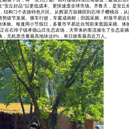
“安丘好品”以更低成本、更快速度全球市场。齐鲁天，是安丘
景点，结构72个农旅特色片区。从辉渠万亩梯田到石埠子樱桃谷
借势拔节发展。驱车行驶，车窗成画框；田园采摘、村落平易近宿
农旅体验。每逢周小节假日，多量市平易近自驾前来逛园采摘、体
。正在石埠子镇孝德山庄生态农场，天带来的客流催生了生态采摘、
场，无机质含量最高地块达8%，单日旅客最高近万人。