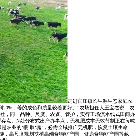
走进官庄镇长生源生态家庭农
到20%，姜的成色和质量较着更好。”农场担任人王宝杰说。农
合做社，同一品种、尺度、农资、管护，实行工场流水线式田间办
料暂存点、N处分布式出产办事点，无机肥成本无效节制正在每吨
是农业的‘根’取‘魂’，必需全域推广无机肥，恢复土壤生命
强链，高尺度规划扶植高端食物财产园、健康食物财产园等载