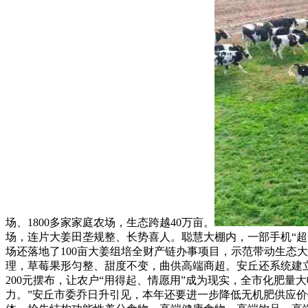
场、1800多家家庭农场，生态跨越40万亩。
场，连片大姜田垄规整、长势喜人。聪慧大棚内，一部手机“超等
场还落地了100亩大姜组培全财产链办事项目，示范带动生态
理，草莓果形匀整、甜度不变，曲供高端商超。安丘还系统建立“
200元摆布，让农户“用得起、情愿用”成为现实，全市化肥量
力。”安丘市委乔日升引见，本年还要进一步降低无机肥供应价