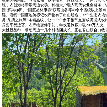
统，农创港将帮帮周边农场、种植大户融入现代农业全链条，让
园”辉渠梯田、“国度丛林康养”获鹿山谷等40余个省级以上
链。沿线个国度地舆标记农产物有了出山通途，32个生态农场
鼻”采摘之旅等6条精品线，让一个个参不雅节点变成沉浸式
房变平易近宿、农产物变伴手礼，年欢迎旅客冲破200万人次
大桃新品种，带动周边十几个村抱团成长。正在吾山镇合力牧