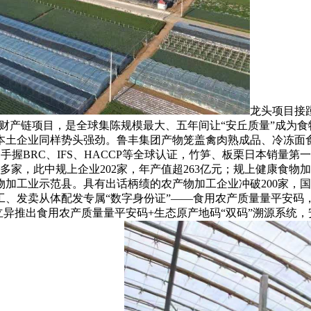
龙头项目接
鸡全财产链项目，是全球集陈规模最大、五年间让“安丘质量”成为
土企业同样势头强劲。鲁丰集团产物笼盖禽肉熟成品、冷冻面食、
田食物手握BRC、IFS、HACCP等全球认证，竹笋、板栗日本
多家，此中规上企业202家，年产值超263亿元；规上健康食物加
物加工业示范县。具有出话柄绩的农产物加工企业冲破200家，
工、发卖从体配发专属“数字身份证”——食用农产质量量平安
立异推出食用农产质量量平安码+生态原产地码“双码”溯源系统，