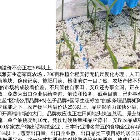
溢价不变正在30%以上。
镇雅茹生态家庭农场，706亩种植全程实行无机尺度化办理，人
地块、稼穑记实、施肥用药、检测演讲一目了然。农场产物不只
通俗市场构成较着价差。不只管住自家田，安丘还办事全国。正在
参数，免费为出口企业供给查询、解读和预务。截至目前，已办事全
起“区域公用品牌+特色子品牌+国际生态标签”的多条理品牌矩阵
牌赋能之下，农产物平均溢价达25%以上。品牌影响力加快外溢。2
式叩开高端市场的大门。品牌效应也正在田间地头快速兑现。景芝
流，单个油桃卖到10元。凭仗过硬质量和品牌背书，安丘农品
200多家农产物出话柄绩企业，日本行业排名前五的食物企业有
65%以上，蔬菜出口量、出口企业数、出口品类三项目标均居全
化畅通平台，将一坐式打通产销对接取跨境出海通道，建成后估计