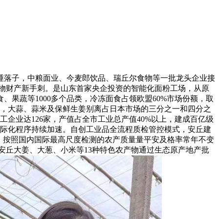
踵落子，中粮面业、今麦郎饮品、瑞丘尔食物等一批龙头企业接
食物财产新手刺。是山东首家央企投资的智能化面粉工场，从原
果蔬等1000多个品类，冷冻面食占领欧盟60%市场份额，取
销量第一，大蒜、蒜米及保鲜生姜别离占日本市场的三分之一和四分之
工企业达126家，产值占全市工业总产值40%以上，建成百亿级
国际化程序持续加速。自创工业品全流程质检管控模式，安丘建
码，按照国内国际最高尺度检测的农产质量量平安及格率常年不变
安丘大姜、大葱、小米等13种特色农产物通过生态原产地产批