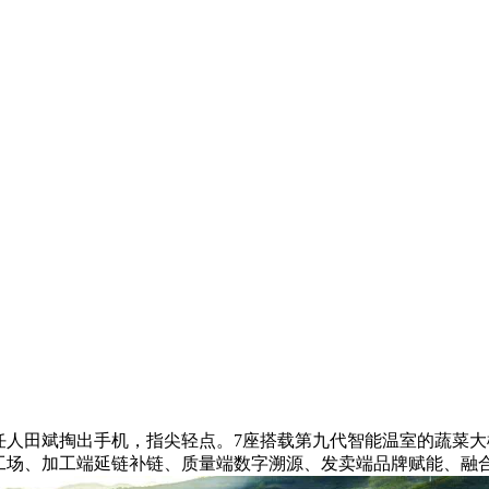
人田斌掏出手机，指尖轻点。7座搭载第九代智能温室的蔬菜大
标工场、加工端延链补链、质量端数字溯源、发卖端品牌赋能、融