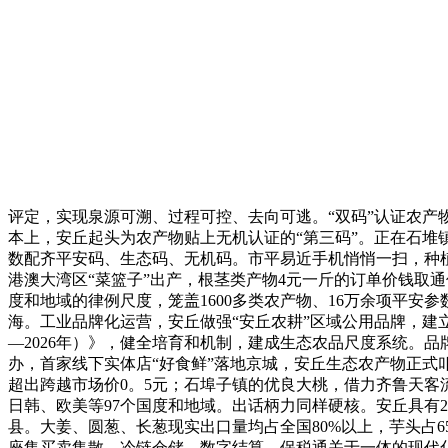
评定，实现泉源可溯、过程可控、去向可逃。“双码”认证农产物
本上，安丘起头为农产物贴上无机认证的“第三码”。正在石堆
数配齐平安码、生态码、无机码。市平易近手机悄悄一扫，种植
港澳大湾区“菜篮子”出产，根茎类产物4元一斤的订单价钱取
度和地域的律例尺度，笼盖1600多类农产物、16万余项平安
海。工业品牌化运营，安丘做强“安丘农耕”区域公用品牌，建立
—2026年）》，健全培育和机制，建成生态农品尺度系统。品
办，首家线下实体店“好食鲜”落地京城，安丘生态农产物正
超出跨越市场价0。5元；石埠子镇的优良大桃，借力齐鲁天客
日韩、欧美等97个国度和地域。出话柄力同样硬核。安丘具有
县。大姜、圆葱、长葱现实出口量均占全国80%以上，芋头占
座集买卖集散、冷链仓储、数字结算、保税通关于一体的现代