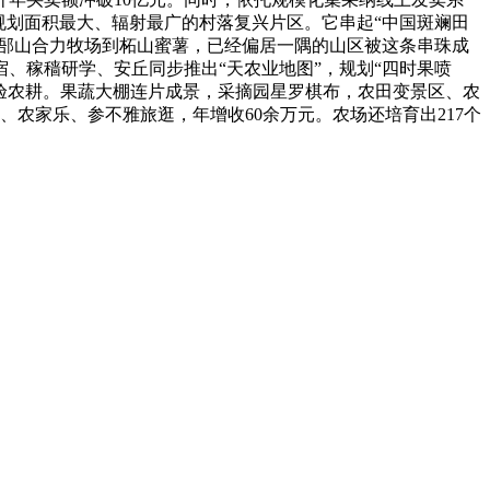
规划面积最大、辐射最广的村落复兴片区。它串起“中国斑斓田
，从郚山合力牧场到柘山蜜薯，已经偏居一隅的山区被这条串珠成
、稼穑研学、安丘同步推出“天农业地图”，规划“四时果喷
验农耕。果蔬大棚连片成景，采摘园星罗棋布，农田变景区、农
农家乐、参不雅旅逛，年增收60余万元。农场还培育出217个