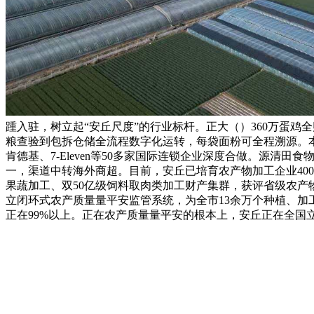
踵入驻，树立起“安丘尺度”的行业标杆。正大（）360万蛋
粮查验到包拆仓储全流程数字化运转，每袋面粉可全程溯源。本
肯德基、7-Eleven等50多家国际连锁企业深度合做。源清
一，渠道中转海外商超。目前，安丘已培育农产物加工企业400
果蔬加工、双50亿级饲料取肉类加工财产集群，获评省级农产
立闭环式农产质量量平安监管系统，为全市13余万个种植、加
正在99%以上。正在农产质量量平安的根本上，安丘正在全国