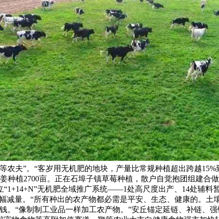
农夫”。“客岁用无机肥的地块，产量比常规种植超出跨越15%
大姜种植2700亩。正在石埠子镇草莓种植，散户自觉抱团组建
1+14+N”无机肥全域推广系统——1处高尺度出产、14处辅
大幅减量。“所有种出的农产物都必需是平安、生态、健康的。土壤
钱。“像制制工业品一样加工农产物。”安丘锚定延链、补链、