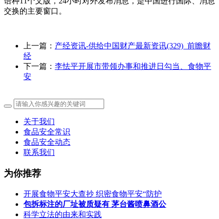
语种11个文版，24小时对外发布消息，是中国进行国际、消息
交换的主要窗口。
上一篇：
产经资讯-供给中国财产最新资讯(329)_前瞻财
经
下一篇：
李怯平开展市带领办事和推进日勾当、食物平
安
关于我们
食品安全常识
食品安全动态
联系我们
为你推荐
开展食物平安大查抄 织密食物平安“防护
包拆标注的厂址被质疑有 茅台酱喷鼻酒公
科学立法的由来和实践