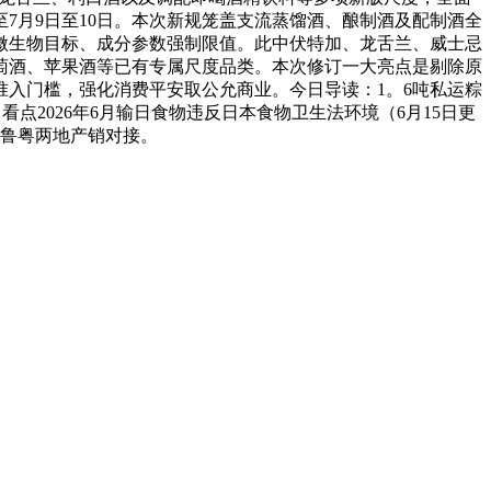
止至7月9日至10日。本次新规笼盖支流蒸馏酒、酿制酒及配制酒全
微生物目标、成分参数强制限值。此中伏特加、龙舌兰、威士忌
萄酒、苹果酒等已有专属尺度品类。本次修订一大亮点是剔除原
入门槛，强化消费平安取公允商业。今日导读：1。6吨私运粽
9）看点2026年6月输日食物违反日本食物卫生法环境（6月15日更
快鲁粤两地产销对接。