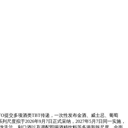
TO提交多项酒类TBT传递，一次性发布金酒、威士忌、葡萄
拟于2026年9月7日正式采纳，2027年5月7日同一实施，
特加、龙舌兰、利口酒以及调配即喝酒精饮料等多项新版尺度，全面