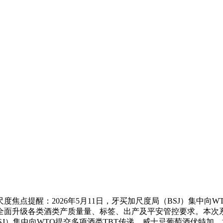
提醒：2026年5月11日，牙买加尺度局（BSJ）集中向W
升级各类酒类产质量量、标签、出产及平安管控要求。本次系列尺度
局（BSJ）集中向WTO提交多项酒类TBT传递，威士忌葡萄酒伏