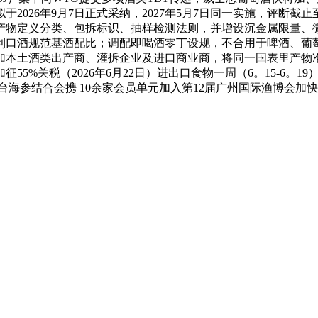
026年9月7日正式采纳，2027年5月7日同一实施，评断截
产物定义分类、包拆标识、抽样检测法则，并增设沉金属限量、
利口酒规范基酒配比；调配即喝酒零丁设规，不合用于啤酒、葡
加本土酒类出产商、灌拆企业及进口商业商，将同一国表里产物准
55%关税（2026年6月22日）进出口食物一周（6。15-6。1
台海参结合会携 10余家会员单元加入第12届广州国际渔博会加