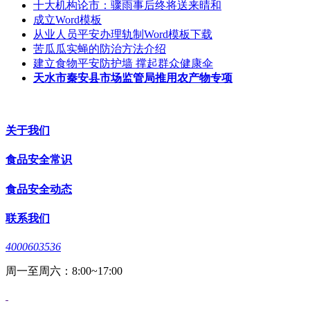
十大机构论市：骤雨事后终将送来晴和
成立Word模板
从业人员平安办理轨制Word模板下载
苦瓜瓜实蝇的防治方法介绍
建立食物平安防护墙 撑起群众健康伞
天水市秦安县市场监管局推用农产物专项
关于我们
食品安全常识
食品安全动态
联系我们
4000603536
周一至周六：8:00~17:00