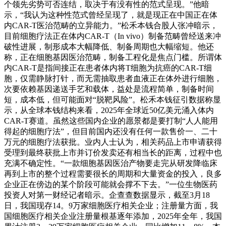
个领先劣势可否连结，取决于有没有性的范式呈现。”他暗
示，“我认为这种性范式曾经呈现了，就是现正在中国正在体
内CAR-T医治范畴的立异能力。”松禾本钱合股人张冲暗示，
目前细胞疗法正在体内CAR-T（In vivo）制备范畴曾经送来冲
破性进展，制形成本大幅降低、制备周期也大幅缩短。他还
称，正在细胞基因医治范畴，制备工程化是焦点门槛。所谓体
内CAR-T是指间接正在患者体内将T细胞为抗癌的CAR-T细
胞，仅需静脉打针，而无需抽取患者血液正在体外进行细胞，
次要依赖基因递送手艺和载体，益处是流程简单，制备时间
短，成本低，但可能面对“脱靶风险”。松禾本钱征引数据称显
示，从全球本钱结构来看，2025年全球近50亿美元涌入体内
CAR-T赛道。虽然这些国内企业的愿景都是要打制“人人能用
得起的细胞疗法”，但目前国内还没有任何一款售价一、二十
万元的细胞疗法获批。业内人士认为，相关药品上市申请获得
受理到最终获批上市并订价发卖还有相当长的距离，过程中也
充满不确定性。“一款细胞基因医治产物要走完从研发降临床
再到上市的整个过程需要很长的周期和大量资金的投入，良多
企业正在傍边的某个阶段可能就会撑不下去。”一位生物医药
投资人对第一财经记者暗示。企查查数据显示，截至3月18
日，我国现存14。9万家细胞医疗相关企业；注册量方面，我
国细胞医疗相关企业注册量根基逐年添加，2025年全年，我国