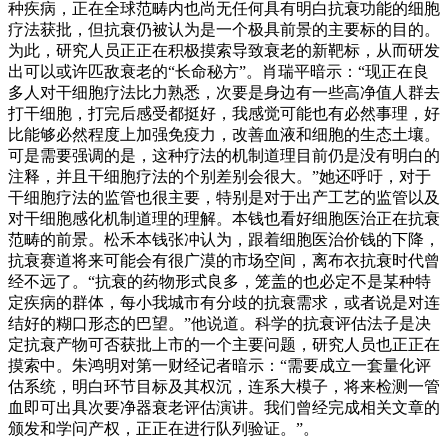
种疾病，正在全球范畴内也尚无任何具有明白抗衰功能的细胞
疗法获批，但抗衰仍被认为是一个极具前景的主要标的目的。
为此，研究人员正正在积极摸索导致衰老的新靶标，从而研发
出可以或许匹敌衰老的“长命秘方”。肖瑞平暗示：“现正在良
多人对干细胞疗法比力熟悉，次要是身边有一些高净值人群去
打干细胞，打完后感受都挺好，我感觉可能也有必然事理，好
比能够必然程度上加强免疫力，改善血液和细胞的生态土壤。
可是需要强调的是，这种疗法的机制道理目前仍是没有明白的
注释，并且干细胞疗法的个别差别会很大。”她还呼吁，对于
干细胞疗法的监管也很主要，特别是对于出产工艺的监管以及
对干细胞感化机制道理的理解。本钱也看好细胞医治正在抗衰
范畴的前景。松禾本钱张冲认为，跟着细胞医治价钱的下降，
抗衰赛道将来可能会有很广漠的市场空间，离布衣抗衰时代曾
经不远了。“抗衰的药物形式良多，笼盖的也必定不是某种特
定疾病的群体，每小我城市有分歧的抗衰需求，或者说是对连
结好的糊口形态的巴望。”他说道。科学的抗衰评估法子是决
定抗衰产物可否获批上市的一个主要问题，研究人员也正正在
摸索中。朱鸿明对第一财经记者暗示：“需要成立一套量化评
估系统，明白环节目标及其权沉，连系大模子，将来检测一管
血即可出具次要净器衰老评估演讲。我们曾经完成相关文章的
颁发和学问产权，正正在进行队列验证。”。