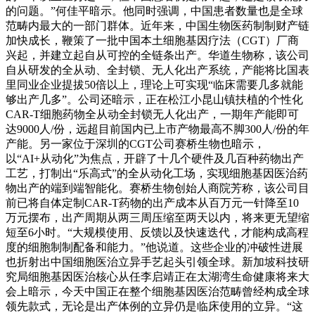
的问题。”何佳平暗示。他同时强调，中国患者数量也是全球
范畴内最大的一部门群体。近年来，中国生物医药制制财产链
加快成长，鞭策了一批中国本土细胞基因疗法（CGT）厂商
兴起，并建立起自从可控的全链条出产。华道生物称，该公司
自从研发的全从动、全封锁、无人化出产系统，产能将比国表
里同业企业提拔50倍以上，理论上可实现“临床需要几多就能
够出产几多”。公司还暗示，正在松江小昆山镇扶植的个性化
CAR-T细胞药物全从动全封锁无人化出产，一期年产能即可
达9000人/份，远超目前国内已上市产物最高不脚300人/份的年
产能。另一家位于深圳的CGT公司赛桥生物也暗示，
以“AI+从动化”为焦点，开辟了十几个硬件及几百种药物出产
工艺，打制出“乐高式”的全从动化工场，实现细胞基因医治药
物出产的端到端智能化。赛桥生物创始人商院芳称，该公司目
前已将自体定制CAR-T药物的出产成本从百万元一针降至10
万元摆布，出产周期从两三周压缩至两天以内，将来更无望缩
短至6小时。“大规模使用、反馈以及快速迭代，才能构成高程
度的细胞制制配备和能力。”他说道。这些企业的冲破性进展
也折射出中国细胞医治立异手艺起头引领全球。新加坡科技研
究局细胞基因医治核心从任李启靖正在太湖湾生命健康将来大
会上暗示，今天中国正在整个细胞基因医治范畴曾经构成全球
领先款式，无论是出产体例的立异仍是临床使用的立异。“这