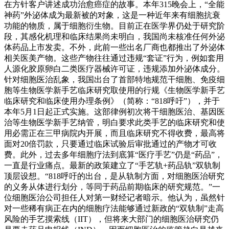
在方针客户讲述成功治愈癌症的故事。本年315晚会上，“全能
神药”外泌体成为最新被的对象，这是一种近年来有细胞抗衰
功能的物质，属于细胞衍生物。目前正在医学界仍处于研究阶
段，其感化机理和临床结果尚未明白，我国尚未核准任何外泌
体药品上市发卖。不外，此前一些出名厂商也都推出了外泌体
相关医美产物。这些产物往往通过违规“套证”行为，例如套用
人源化胶原卵白二类医疗器械许可证，违规添加外泌体成分。
针对细胞医治乱象，我国出台了首部特地规范干细胞、免疫细
胞等生物医学新手艺临床研究取使用的行规《生物医学新手艺
临床研究和临床使用办理条例》（简称：“818呼吁”），并于
本年5月1日起正式实施。这部律例初次将干细胞医治、基因医
治等生物医学新手艺纳管，明白要求此类手艺的临床研究和使
用必需正在三甲病院内开展，而且临床研究不得收费，最高将
面对20倍罚款，只要通过临床试验后审批通过的产物才可收
费。此外，过去多年细胞疗法到底算“医疗手艺”仍是“药品”，
一直是行业痛点。最新的政策建立了“手艺轨+药品轨”双轨制
顶层设想。“818呼吁的出台，是从轨制方面，对细胞医治研究
的义务从体进行划分，等同于药品前期临床的研究规范。”一
位细胞医治公司担任人对第一财经记者暗示。他认为，虽然针
对一些稀有病正在内的细胞疗法能够通过新政的“双轨制”走高
风险的手艺摸索线（IIT），但将来大部门的细胞医治研究仍