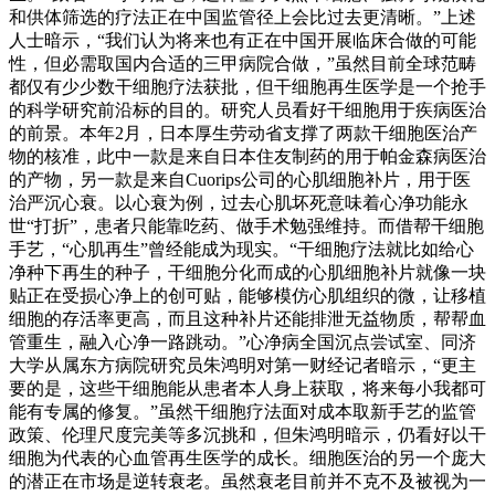
和供体筛选的疗法正在中国监管径上会比过去更清晰。”上述
人士暗示，“我们认为将来也有正在中国开展临床合做的可能
性，但必需取国内合适的三甲病院合做，”虽然目前全球范畴
都仅有少少数干细胞疗法获批，但干细胞再生医学是一个抢手
的科学研究前沿标的目的。研究人员看好干细胞用于疾病医治
的前景。本年2月，日本厚生劳动省支撑了两款干细胞医治产
物的核准，此中一款是来自日本住友制药的用于帕金森病医治
的产物，另一款是来自Cuorips公司的心肌细胞补片，用于医
治严沉心衰。以心衰为例，过去心肌坏死意味着心净功能永
世“打折”，患者只能靠吃药、做手术勉强维持。而借帮干细胞
手艺，“心肌再生”曾经能成为现实。“干细胞疗法就比如给心
净种下再生的种子，干细胞分化而成的心肌细胞补片就像一块
贴正在受损心净上的创可贴，能够模仿心肌组织的微，让移植
细胞的存活率更高，而且这种补片还能排泄无益物质，帮帮血
管重生，融入心净一路跳动。”心净病全国沉点尝试室、同济
大学从属东方病院研究员朱鸿明对第一财经记者暗示，“更主
要的是，这些干细胞能从患者本人身上获取，将来每小我都可
能有专属的修复。”虽然干细胞疗法面对成本取新手艺的监管
政策、伦理尺度完美等多沉挑和，但朱鸿明暗示，仍看好以干
细胞为代表的心血管再生医学的成长。细胞医治的另一个庞大
的潜正在市场是逆转衰老。虽然衰老目前并不克不及被视为一