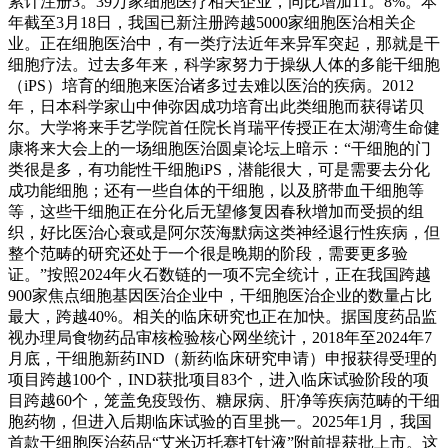
累计注册3。39万家细胞医疗相关企业，同比增加11。8%。本
年截至3月18日，我国已新注册跨越5000家细胞医治相关企
业。正在细胞医治中，有一类疗法近年来异军突起，那就是干
细胞疗法。过去多年来，科学家努力于操纵人体的多能干细胞
（iPS）培育的细胞来医治诸多过去难以医治的疾病。2012
年，日本科学家山中伸弥因成功培育出此类细胞而获得诺贝
尔。大学将来手艺学院首任院长肖瑞平传授正在太湖湾生命健
康将来大会上的一场细胞医治圆桌论坛上暗示：“干细胞的门
类很是多，有功能性干细胞iPS，潜能很大，可是需要去分化
成功能细胞；还有一些自体的干细胞，以及脐带血干细胞等
等，这些干细胞正在分化后无望修复因春秋增加而受损的组
织，好比医治心衰或是阿尔茨海默病这类神经退行性疾病，但
整个范畴的研究还处于一个很是晚期的阶段，需要更多验
证。”按照2024年火石数链的一项不完全统计，正在我国跨越
900家焦点细胞基因医治企业中，干细胞医治企业的数量占比
最大，跨越40%。相关的临床研究也正在加快。据国度药品监
视办理局食物药品审核检验核心网坐统计，2018年至2024年7
月底，干细胞新药IND（新药临床研究申请）申报获得受理的
项目跨越100个，IND获批项目83个，进入临床试验阶段的项
目跨越60个，笼盖免疫毁伤、糖尿病、肝净等疾病范畴的干细
胞药物，但进入后期临床试验的百里挑一。2025年1月，我国
首款干细胞医治药品“艾米迈托赛打针液”附前提获批上市。这