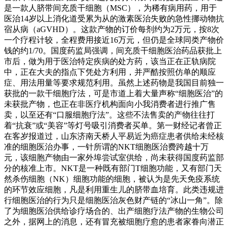
是一款人脐带间充质干细胞（MSC），为稀有病用药，用于
医治14岁以上消化道受累为从的激素医治失败的急性挪动物抗
宿从病（aGVHD）。这款产物的订价每剂约为2万元，按8次
一个疗程计较，全程费用接近16万元，但仍是全球同类产物价
钱的约1/70。国度药监局强调，间充质干细胞医治药品获批上
市后，做为用于医治特定疾病的处方药，该当正在正轨病院
中，正在大夫的指点下凭处方利用，并严酷按照仿单的顺应
症、用法用量等要求规范利用。虽然上述药物是我国目前独一
获批的一款干细胞疗法，可是市道上着大量声称“细胞医治”的
未获批产物，也正在非医疗机构面向小我消费者进行推广售
卖，以至还有“口服细胞疗法”。这些不法售卖的产物往往打
着“抗衰”或“美容”等灯号吸引消费者买单。第一财经记者曾正
在客岁报道过，山东济南天桥人平易近为癌症患者供给未经核
准的细胞医治办事，一针所谓的NKT细胞医治费跨越十万
元，该细胞产物由一家外埠尝试室供给，尚未获得国度药监部
分的核准上市。NKT是一种既有部门T细胞功能，又有部门天
然杀伤细胞（NK）细胞功能的细胞，被认为是先天免疫系统
的环节效应细胞，凡是利用重生儿的脐带血培育。此类违规进
行细胞医治的行为只是细胞医治灰色财产链的“冰山一角”。除
了为细胞医治供给诊疗场合的、出产细胞疗法产物的生物公司
之外，据网上的消息，还有冒充被细胞疗愈的患者家眷向潜正