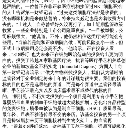
是要走药品申报线（IND），因而细胞医治的监管趋向是越来
越严酷的。一位曾正在非正轨医疗机构接管过NKT细胞医治
的人士告诉第一财经记者：“过去这类细胞疗法都是收费的，
没有哪家机构是来做慈善的，将来持久必定也是奔着收费方针
去的。”上述人士自称曾经好久没再打了，加上近期监管政策
收紧，一些企业特别是上市公司隆重良多。“一旦被举报，公
司麻烦很大。”他说道。不外，他仍然相信这类疗法可能会有
些用。“当前若是能和正轨病院合做，可能风险会小一些，但
正式上市后费用必定会高不少。”他暗示。正在投资人看
来，“818呼吁”也为未来正在细胞医治范畴的投资给出更为明
白的。投资了跨越20家取基因疗法、抗衰等医疗手艺相关草创
企业的新加坡基金不朽实龙（Immortal Dragons）方面人士向
第一财经记者暗示：“做为生物科技投资人，我们认为清晰的
监管径对于企业制定将来十年的计谋规划很主要。我们的投资
标的目的也不是选最热的赛道，而是每个赛道中监管径最清
晰、手艺验证最充实以及临床需求最不成替代的标的目
的。”据引见，不朽实龙投资的一个项目是利用专有小手艺把
母婴脐带血里的制血干细胞做超大规模扩增，分化出各品种型
的免疫细胞，脐带血被认为是制血干细胞（HSC）质量最高、
最年轻、且表不雅遗传最不变的来历。该基金投资的另一个项
目是操纵脂肪来历干细胞接种到生物支架上，做血管再
生。“跟着818呼吁落地，这种基于天然干细胞、强调可规模化