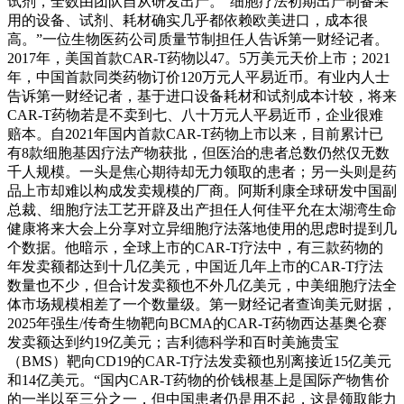
试剂，全数由团队自从研发出产。“细胞疗法初期出产制备采
用的设备、试剂、耗材确实几乎都依赖欧美进口，成本很
高。”一位生物医药公司质量节制担任人告诉第一财经记者。
2017年，美国首款CAR-T药物以47。5万美元天价上市；2021
年，中国首款同类药物订价120万元人平易近币。有业内人士
告诉第一财经记者，基于进口设备耗材和试剂成本计较，将来
CAR-T药物若是不卖到七、八十万元人平易近币，企业很难
赔本。自2021年国内首款CAR-T药物上市以来，目前累计已
有8款细胞基因疗法产物获批，但医治的患者总数仍然仅无数
千人规模。一头是焦心期待却无力领取的患者；另一头则是药
品上市却难以构成发卖规模的厂商。阿斯利康全球研发中国副
总裁、细胞疗法工艺开辟及出产担任人何佳平允在太湖湾生命
健康将来大会上分享对立异细胞疗法落地使用的思虑时提到几
个数据。他暗示，全球上市的CAR-T疗法中，有三款药物的
年发卖额都达到十几亿美元，中国近几年上市的CAR-T疗法
数量也不少，但合计发卖额也不外几亿美元，中美细胞疗法全
体市场规模相差了一个数量级。第一财经记者查询美元财据，
2025年强生/传奇生物靶向BCMA的CAR-T药物西达基奥仑赛
发卖额达到约19亿美元；吉利德科学和百时美施贵宝
（BMS）靶向CD19的CAR-T疗法发卖额也别离接近15亿美元
和14亿美元。“国内CAR-T药物的价钱根基上是国际产物售价
的一半以至三分之一，但中国患者仍是用不起，这是领取能力