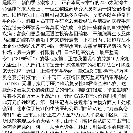
是跟不上新的手艺潮水了。”正在本周末举行的2026太湖湾生
命健康将来大会上，一位生物医药研究人员对第一财经记者暗
示。细胞疗法正正在吸引越来越多医学界、投资界以至通俗苍
生的关心。科研人员正正在研究若何操纵这种新型的医疗手艺
治愈过去令医学界一筹莫展的疾病，例如一些稀有的血液肿瘤
疾病；富豪们更是但愿通过投资基因编纂、干细胞再生以及体
内细胞沉编程等前沿手艺来逆转衰老。正在国内，细胞疗法本
土企业曾经送来严沉冲破，无望改写过去患者用不起药的场合
排场；另一方面，伴跟着5月1日“细胞医治史上最严监管
令”（“818呼吁”）的落地实施，正在我国现存的跨越10万家相
关企业中，大部门此前逛走于“灰色地带”的细胞疗法公司将送
来大洗牌。近日，上海华道生物的一款CAR-T细胞疗法“万基
奥仑赛打针液”的上市申请正式获得国度药监局药品审评核心
（CDE）受理，拟用于医治难治复发性非霍奇金淋巴瘤。这
款药物激发关心的缘由是它的价钱，据此前报道，华道生物打
算将本来百万元人平易近币一针的CAR-T疗法价钱间接打到
20万元价钱区间。第一财经记者从接近华道生物方面人士处领
会到，这家位于松江的生物医药公司明白许诺过，“万基奥仑
赛打针液”上市后订价正在23万至25万元人平易近币区间。之
所以能实现成本的大幅下降，由于公司曾经自从建立了出产细
胞药物所需的一切——从焦点设备、耗材，到最根本的原料和