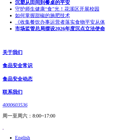
沉塑从田间到餐桌的平安
守护师生健康“食”光！花溪区开展校园
如何掌握甜椒的施肥技术
《收集餐饮办事运营者落实食物平安从体
市场监管总局摆设2026年度沉点立法使命
关于我们
食品安全常识
食品安全动态
联系我们
4000603536
周一至周六：8:00~17:00
English