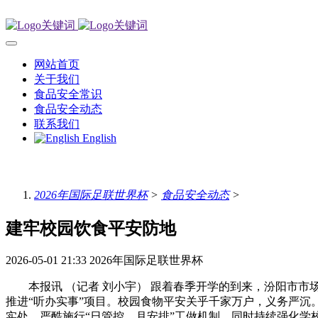
网站首页
关于我们
食品安全常识
食品安全动态
联系我们
English
2026年国际足联世界杯
>
食品安全动态
>
建牢校园饮食平安防地
2026-05-01 21:33
2026年国际足联世界杯
本报讯 （记者 刘小宇） 跟着春季开学的到来，汾阳市市场
推进“听办实事”项目。校园食物平安关乎千家万户，义务严
实处，严酷施行“日管控、月安排”工做机制，同时持续强化