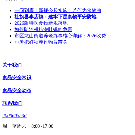
一问到底丨新规今起实施！若何为食物曲
社旗县李店镇：建牢下层食物平安防地
2026版特医食物新规落地
如何防治柑桔潜叶蛾的危害
市区龙山街道养老办事核心详解：2026收费
小暑把好秋茬作物育苗关
关于我们
食品安全常识
食品安全动态
联系我们
4000603536
周一至周六：8:00~17:00