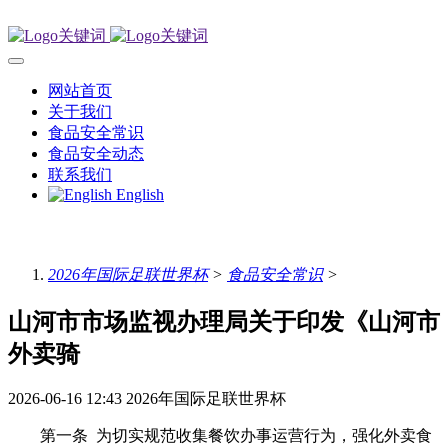
网站首页
关于我们
食品安全常识
食品安全动态
联系我们
English
2026年国际足联世界杯
>
食品安全常识
>
山河市市场监视办理局关于印发《山河市
外卖骑
2026-06-16 12:43
2026年国际足联世界杯
第一条 为切实规范收集餐饮办事运营行为，强化外卖食