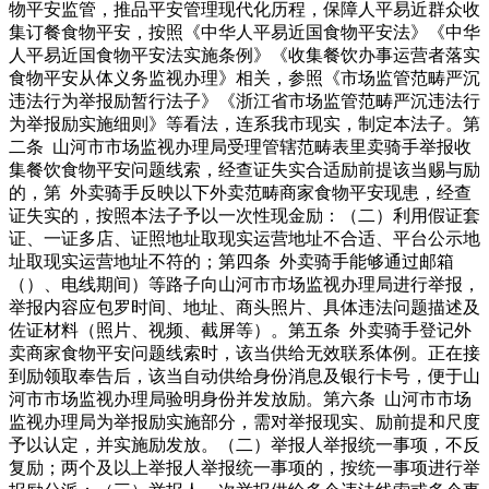
物平安监管，推品平安管理现代化历程，保障人平易近群众收
集订餐食物平安，按照《中华人平易近国食物平安法》《中华
人平易近国食物平安法实施条例》《收集餐饮办事运营者落实
食物平安从体义务监视办理》相关，参照《市场监管范畴严沉
违法行为举报励暂行法子》《浙江省市场监管范畴严沉违法行
为举报励实施细则》等看法，连系我市现实，制定本法子。第
二条 山河市市场监视办理局受理管辖范畴表里卖骑手举报收
集餐饮食物平安问题线索，经查证失实合适励前提该当赐与励
的，第 外卖骑手反映以下外卖范畴商家食物平安现患，经查
证失实的，按照本法子予以一次性现金励：（二）利用假证套
证、一证多店、证照地址取现实运营地址不合适、平台公示地
址取现实运营地址不符的；第四条 外卖骑手能够通过邮箱
（）、电线期间）等路子向山河市市场监视办理局进行举报，
举报内容应包罗时间、地址、商头照片、具体违法问题描述及
佐证材料（照片、视频、截屏等）。第五条 外卖骑手登记外
卖商家食物平安问题线索时，该当供给无效联系体例。正在接
到励领取奉告后，该当自动供给身份消息及银行卡号，便于山
河市市场监视办理局验明身份并发放励。第六条 山河市市场
监视办理局为举报励实施部分，需对举报现实、励前提和尺度
予以认定，并实施励发放。（二）举报人举报统一事项，不反
复励；两个及以上举报人举报统一事项的，按统一事项进行举