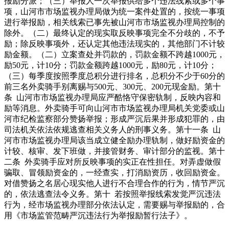
报励分派；（三）举报人一次举报供给多个违法线索或多个事
项，山河市市场监视办理局做为统一案件处置的，按统一事项
进行举报励，相关线索已事先被山河市市场监视办理局控制的
除外。（二）最终认定的现实取反映事项完全不分歧的，不予
励；除反映事项外，还认定其他违法现实的，其他部门不计较
励金额。（二）立案查处并罚款的，罚款金额不跨越1000元，
励50元，计10分；罚款金额跨越1000元，励80元，计10分；
（三）每季度按照季度总积分进行排名，总积分不少于60分的
前三名外卖骑手别离赐与500元、300元、200元现金励。第十
条 山河市市场监视办理局应严酷恪守保密轨制，反映内容和
励等消息。外卖骑手可向山河市市场监视办理局机关党委或山
河市纪检监察部分赞扬举报；形成严沉后果并形成犯罪的，由
司法机关依法依规逃查相关义务人的刑事义务。第十一条 山
河市市场监视办理局该当成立健全励办理轨制，做好励资金的
计较、核审、发下班做，并接管财务、审计部分的监视。第十
二条 外卖骑手应对所反映事项的实正在性担任。对弄虚做假
骗取、冒领励资金的，一经查实，打消励资历，收回励资金。
对借赞扬之名居心现实他人进行不合理合作的行为，情节严沉
的，依法逃查法令义务。第十 若按照举报线索发觉严沉违法
行为，经市场监视办理部分依法认定，需要赐与举报励的，合
用《市场监管范畴严沉违法行为举报励暂行法子》。