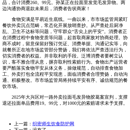
品，合计消费260。99元。孙某正在拉面里发觉毛发异物。两
边沟通协商退款未果后，消费者告状商家！
食物安满是平易近生底线。一曲以来，市市场监管局紧盯
餐饮外卖沉点范畴，常态化开展放哨查抄。从严查处后厨净
乱、卫生不达标等问题，守牢群众“舌尖上的平安”。消费者正
在消费过程中食物变质等问题，起首取商家敌对协商处理。协
商不成时，留意保留好预订凭证、消费单据、沟通记实等，向
就餐所正在地市场监管部分赞扬，我们将依法严查违法行为，
切实消费者的权益。并非取利的手段。泛博消费者要树立认
识，客不雅合理从意，摒弃取利性索赔行为。食物出产运营者
要严酷落实食物平安从体义务，操做规范，自动排查食物加
工、外卖打包全流程平安现患，面临消费者合理赞扬，自动沟
通、积极整改。市市场监管局将持续平安有序、诚信规范的餐
饮市场。
2025年大兴区对一路外卖拉面毛发异物胶葛案宣判，支撑
退还拉面单品费用19。99元，对1000元的索赔请求未予支撑。
上一篇：
织密师生饮食防护网
下一篇：没有了