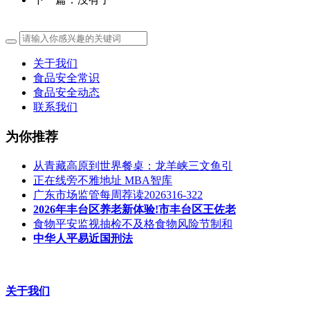
关于我们
食品安全常识
食品安全动态
联系我们
为你推荐
从青藏高原到世界餐桌：龙羊峡三文鱼引
正在线旁不雅地址 MBA智库
广东市场监管每周荐读2026316-322
2026年丰台区养老新体验!市丰台区王佐老
食物平安监视抽检不及格食物风险节制和
中华人平易近国刑法
关于我们