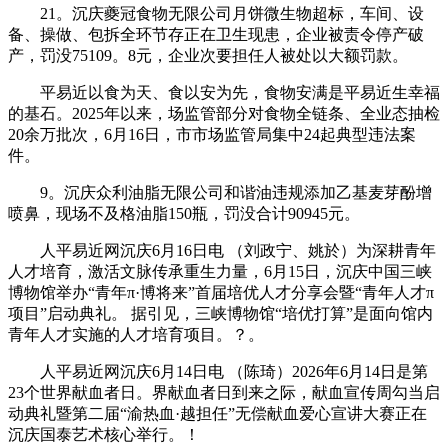
21。沉庆夔冠食物无限公司月饼微生物超标，车间、设
备、操做、包拆全环节存正在卫生现患，企业被责令停产破
产，罚没75109。8元，企业次要担任人被处以大额罚款。
平易近以食为天、食以安为先，食物安满是平易近生幸福
的基石。2025年以来，场监管部分对食物全链条、全业态抽检
20余万批次，6月16日，市市场监管局集中24起典型违法案
件。
9。沉庆众利油脂无限公司和谐油违规添加乙基麦芽酚增
喷鼻，现场不及格油脂150瓶，罚没合计90945元。
人平易近网沉庆6月16日电 （刘政宁、姚於）为深耕青年
人才培育，激活文脉传承重生力量，6月15日，沉庆中国三峡
博物馆举办“青年π·博将来”首届培优人才分享会暨“青年人才π
项目”启动典礼。 据引见，三峡博物馆“培优打算”是面向馆内
青年人才实施的人才培育项目。？。
人平易近网沉庆6月14日电 （陈琦）2026年6月14日是第
23个世界献血者日。界献血者日到来之际，献血宣传周勾当启
动典礼暨第二届“渝热血·越担任”无偿献血爱心宣讲大赛正在
沉庆国泰艺术核心举行。！