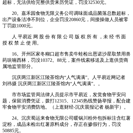
超标，无法供给完整供货来历凭证，罚没32530元。
20。嘉禾园食物无限义务公司调味面成品菌落总数超标，
出产设备洁净不到位，企业罚没20860元，间接操做人员被零
丁罚款1000元。
人 平易近 网 股 份 有 限 公 司 版 权 所 有 ，未 经 书 面
授 权 禁 止 使 用。
16。开州区家冬糊口超市售卖牛蛙检出恩诺沙星取禁用兽
药呋喃西林，罚没10372。88元，案件线索移送及上逛供货商
属地监管部分。
沉庆两江新区江陵茶馆内“人气满满”。人平易近网记者
刘祎摄 沉庆两江新区江陵茶馆内“人气满满”。。
市市场监管局法律人员提示市平易近，发觉食物平安问
题，保留消费凭证，拨打12315、12345热线赞扬举报，配合建
牢食物平安消费防地。（上逛财经-沉庆晨报记者 杨新宇）。
24。沉庆蜀运来食物无限公司暖锅川粉外包拆标注含红薯
淀粉，成品未检出红薯原料成分，存正在掺假行为，罚没
50885元。