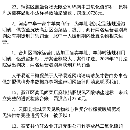
23。铜梁区茧坐食物无限公司鸭肉串过氧化值超标，原料
库房储存温度不达标导致油脂酸败，罚没10728元。
2。河南中牟一家牛羊肉商行，为羊肚增沉定型违规浸泡
明矾，供货至沉庆高新区卤菜店，线月，商行两名运营者别离
判处有期徒刑并惩罚金，此中一人缓刑期内处置食物相关运
营。
1。合川区两家运营门店加工售卖羊肚、羊肺时违规利用
明矾，铝残留超标，涉案金额较大，案件移送。2025年12月法
院做出判决，两名运营者别离获刑并惩罚金。
人平易近日概况关于人平易近网聘请聘请英才告白办事合
做加盟供稿办事数据办事网坐声明网坐律师消息联系我们。
15。綦江区龚氏卤菜店麻辣腊肠脱氢乙酸钠盐超标，未成
立完整的进货检验台账，罚没合计2750元。
7。云阳县北城天天见购物核心售卖含柠檬黄暖锅宽粉，
无法供给完整进货天分，被予以！
13。奉节县竹轩农业开辟无限公司竹笋成品二氧化硫超