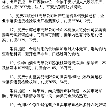
标，出产管控、出厂查验缺位，食物平安办理人员履职不严。
企业罚没93837元，法人、平安员别离处以罚款。
8。沉庆巫峡粉丝无限公司出产红薯粉条铝残留超标，企
业未落实进货检验取出厂检测要求，罚没35764。2元。
17。沉庆永辉超市无限公司长命区桃源大道分公司发卖新
姜毒死蜱残留超标，门店虽可溯源，但年内已有行政惩罚记
实，罚没8139。72元。
消费提醒：合规利用的食物添加剂对人体无害，选购食物
查看配料表，避开色泽非常、口感过沉的食物。
10。铁峰山酒业无限公司猕猴桃酒违规添加山梨酸钾，不
及格酒水10355瓶，罚没合计105。95万元。
18。沉庆永向盛贸易无限公司售卖甜椒吡虫啉残留超标，
未落实进货检验权利，罚没7055。54元。
消费提醒：生鲜果蔬、肉类选择正轨商超、农贸市场采
购，果蔬食用前清水浸泡冲刷，肉类完全加热熟透。
19。合川区个别生鲜运营户售卖苹果蕉检出多种农药残留