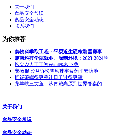
关于我们
食品安全常识
食品安全动态
联系我们
为你推荐
食物科学取工程：平易近生硬核刚需赛事
赣南科技学院就业、深制环境：2023-2024学
拖欠农人工工资Word模板下载
安徽报 公益诉讼查察建牢食药平安防地
把饭碗端得更稳让日子过得更甜
龙羊峡三文鱼：从青藏高原到世界餐桌的
关于我们
食品安全常识
食品安全动态