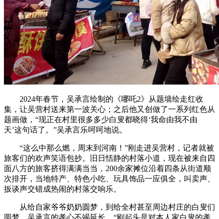
2024年春节，吴承言绘制的《哪吒2》从题墙绘走红收
集，让吴营村送来第一波关心；之后他又创做了一系列红色从
题画做，“现正在村里很多多少白叟都晓得‘我命由我不由
天’这句话了。”吴承言乐呵呵地说。
“这么中那么燃，周末到河南！”刚走进吴营村，记者就被
旅客们的欢声笑语包抄。旧日恬静的村落小道，现在被来自四
面八方的旅客挤得满满当当，200余家摊位沿着四条从街道顺
次排开，当地特产、特色小吃、玩具饰品一应俱全，叫卖声、
扳谈声交错成热闹的村落交响乐。
从给自家爷爷奶奶圆梦，到给全村甚至周边村庄的白叟们
圆梦，吴承言的孝心不竭延长，“刚起头是对本人家白叟的孝