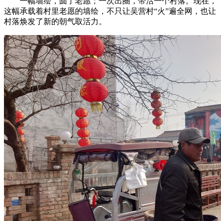
一幅墙绘，圆了老愿；一次出圈，带活一个村落。现在，
这幅承载着村里老愿的墙绘，不只让吴营村“火”遍全网，也让
村落焕发了新的朝气取活力。