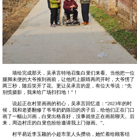
墙绘完成那天，吴承言特地召集白叟们来看。当他把一位
腿脚未便的大爷推到画前，让他闭上眼睛再闭开时，大爷愣了
两三秒，随后笑开了花。更让吴承言的是，有位大爷说：“先
别慌摄影，我来给广场扫扫地！”！
说起正在村里画画的初心，吴承言回忆道：“2023年的时
候，我和老婆翻修了爷爷奶奶陈旧的房子后，给他们正在门口
画了一幅山川画，白叟出格喜好，没事就坐正在画前聊天。后
来，周边村庄的白叟也纷纷邀请我上门做画。”。
村平易近李玉颖的小超市里人头攒动，她忙着给顾客结