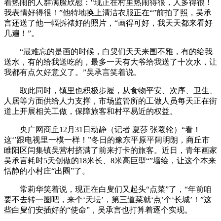
着热闹的人群满脸欣慰：“现正在村里热闹得很，人多得很！
我表情好得很！”他特地换上清洁衣服正在“”前拍了照，吴承
言还送了他一幅拆裱好的照片，“画得可好，我天天都来看好
几遍！”。
“最难忘的是画的时候，白叟们天天来围不雅，有的给我
送水，有的给我送吃的，最多一天有大爷给我送了十次水，让
我都有点欠好意义了。”吴承言笑着说。
取此同时，镇里也积极步履，从食物平安、次序、卫生、
人居等方面供给人力支撑，市场监管所的工做人员每天正在街
道上开展相关工做，保障旅客和村平易近的权益。
央广网商丘12月31日动静（记者 夏莎 张羲轮）“看！
这‘’跟电视里一模一样！”冬日的豫东平原平阔明朗，商丘市
睢阳区闫集镇吴营村挤满了前来打卡的旅客。近日，青年画家
吴承言耗时5天创做的18米长、8米高巨型“”墙绘，让这个本来
恬静的小村庄“出圈”了。
常莉华笑着说，现正在白叟们又起头“点菜”了，“年前咱
要不去转一圈吧，来个‘天坛’，第三道菜就‘点’个‘长城’！”这
些白叟们安插好的“使命”，吴承言也打算着逐个实现。