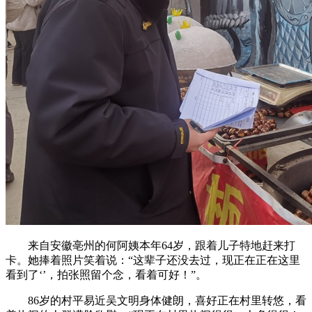
来自安徽亳州的何阿姨本年64岁，跟着儿子特地赶来打
卡。她捧着照片笑着说：“这辈子还没去过，现正在正在这里
看到了‘’，拍张照留个念，看着可好！”。
86岁的村平易近吴文明身体健朗，喜好正在村里转悠，看