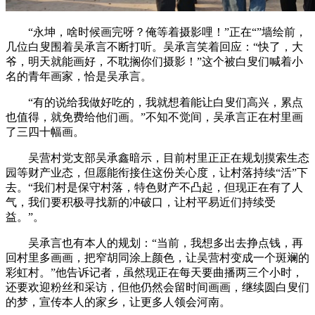
“永坤，啥时候画完呀？俺等着摄影哩！”正在“”墙绘前，
几位白叟围着吴承言不断打听。吴承言笑着回应：“快了，大
爷，明天就能画好，不耽搁你们摄影！”这个被白叟们喊着小
名的青年画家，恰是吴承言。
“有的说给我做好吃的，我就想着能让白叟们高兴，累点
也值得，就免费给他们画。”不知不觉间，吴承言正在村里画
了三四十幅画。
吴营村党支部吴承鑫暗示，目前村里正正在规划摸索生态
园等财产业态，但愿能衔接住这份关心度，让村落持续“活”下
去。“我们村是保守村落，特色财产不凸起，但现正在有了人
气，我们要积极寻找新的冲破口，让村平易近们持续受
益。”。
吴承言也有本人的规划：“当前，我想多出去挣点钱，再
回村里多画画，把窄胡同涂上颜色，让吴营村变成一个斑斓的
彩虹村。”他告诉记者，虽然现正在每天要曲播两三个小时，
还要欢迎粉丝和采访，但他仍然会留时间画画，继续圆白叟们
的梦，宣传本人的家乡，让更多人领会河南。