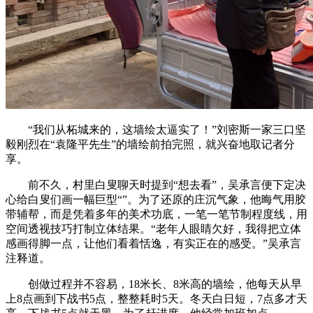
“我们从柘城来的，这墙绘太逼实了！”刘密斯一家三口坚
毅刚烈在“袁隆平先生”的墙绘前拍完照，就兴奋地取记者分
享。
前不久，村里白叟聊天时提到“想去看”，吴承言便下定决
心给白叟们画一幅巨型“”。为了还原的庄沉气象，他晦气用胶
带辅帮，而是凭着多年的美术功底，一笔一笔节制程度线，用
空间透视技巧打制立体结果。“老年人眼睛欠好，我得把立体
感画得脚一点，让他们看着恬逸，有实正在的感受。”吴承言
注释道。
创做过程并不容易，18米长、8米高的墙绘，他每天从早
上8点画到下战书5点，整整耗时5天。冬天白日短，7点多才天