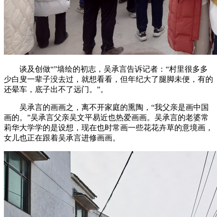
谈及创做“”墙绘的初志，吴承言告诉记者：“村里很多多
少白叟一辈子没去过，就想看看，但年纪大了腿脚未便，有的
还晕车，底子出不了远门。”。
吴承言的画画之，离不开家庭的熏陶，“我父亲是画中国
画的。”吴承言父亲吴文平易近也热爱画画。吴承言的老婆常
莉华大学学的是设想，现在也时常画一些花花卉草的意境画，
女儿也正在跟着吴承言进修画画。