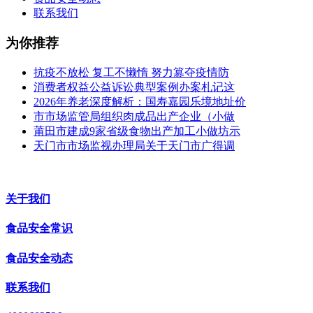
联系我们
为你推荐
抗疫不放松 复工不懒惰 努力篡夺疫情防
消费者权益公益诉讼典型案例办案札记这
2026年养老深度解析：国寿嘉园乐境地址价
市市场监管局组织肉成品出产企业（小做
莆田市建成9家省级食物出产加工小做坊示
天门市市场监视办理局关于天门市广得调
关于我们
食品安全常识
食品安全动态
联系我们