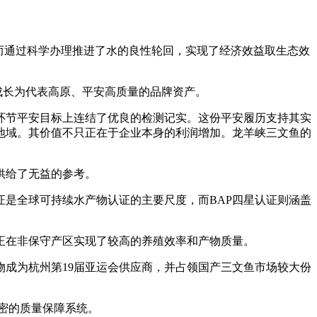
而通过科学办理推进了水的良性轮回，实现了经济效益取生态效
成长为代表高原、平安高质量的品牌资产。
节平安目标上连结了优良的检测记实。这份平安履历支持其实
地域。其价值不只正在于企业本身的利润增加。龙羊峡三文鱼的
供给了无益的参考。
证是全球可持续水产物认证的主要尺度，而BAP四星认证则涵盖
在非保守产区实现了较高的养殖效率和产物质量。
成为杭州第19届亚运会供应商，并占领国产三文鱼市场较大份
严密的质量保障系统。